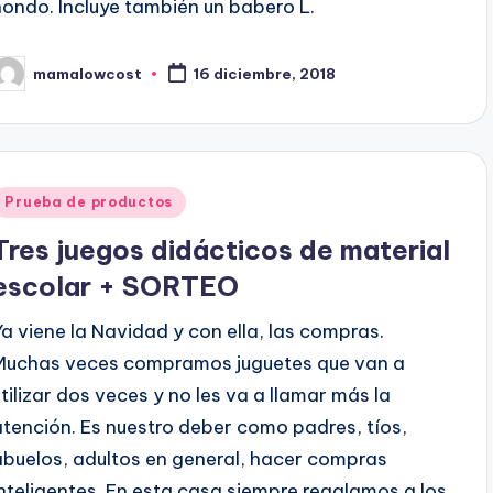
hondo. Incluye también un babero L.
mamalowcost
16 diciembre, 2018
ublicado
or
Publicado
Prueba de productos
en
Tres juegos didácticos de material
escolar + SORTEO
Ya viene la Navidad y con ella, las compras.
Muchas veces compramos juguetes que van a
utilizar dos veces y no les va a llamar más la
atención. Es nuestro deber como padres, tíos,
abuelos, adultos en general, hacer compras
inteligentes. En esta casa siempre regalamos a los