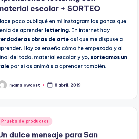
material escolar + SORTEO
Hace poco publiqué en mi Instagram las ganas que
tenía de aprender
lettering
. En internet hay
verdaderas obras de arte
así que me dispuse a
aprender. Hoy os enseño cómo he empezado y al
final del todo, material escolar y yo
, sorteamos un
vale
por si os animáis a aprender también.
mamalowcost
8 abril, 2019
ublicado
or
Publicado
Prueba de productos
en
Un dulce mensaje para San