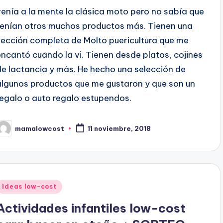
venía a la mente la clásica moto pero no sabía que
tenían otros muchos productos más. Tienen una
sección completa de Molto puericultura que me
encantó cuando la vi. Tienen desde platos, cojines
de lactancia y más. He hecho una selección de
algunos productos que me gustaron y que son un
regalo o auto regalo estupendos.
mamalowcost
11 noviembre, 2018
ublicado
or
Publicado
Ideas low-cost
en
Actividades infantiles low-cost