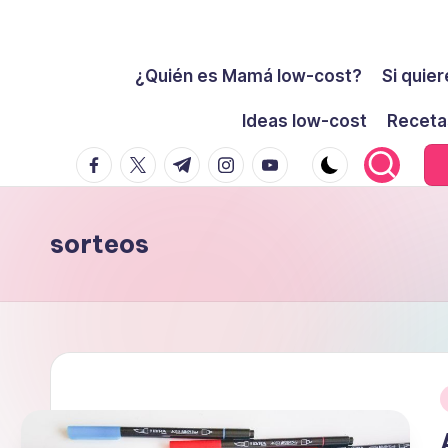
Cómo
Saltar
ser
¿Quién es Mamá low-cost?
Si quier
al
low-
contenido
Ideas low-cost
Receta
cost
facebook.com
twitter.com
t.me
instagram.com
youtube.com
y
no
morir
sorteos
en
el
intento