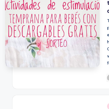
f
P
p