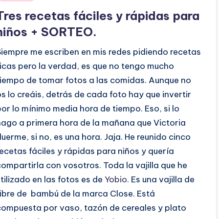
en
Tres recetas fáciles y rápidas para
niños + SORTEO.
Siempre me escriben en mis redes pidiendo recetas
ricas pero la verdad, es que no tengo mucho
tiempo de tomar fotos a las comidas. Aunque no
os lo creáis, detrás de cada foto hay que invertir
por lo mínimo media hora de tiempo. Eso, si lo
hago a primera hora de la mañana que Victoria
duerme, si no, es una hora. Jaja. He reunido cinco
recetas fáciles y rápidas para niños y quería
compartirla con vosotros. Toda la vajilla que he
utilizado en las fotos es de
Yobio
. Es una vajilla de
fibre de bambú de la marca Close. Está
compuesta por vaso, tazón de cereales y plato