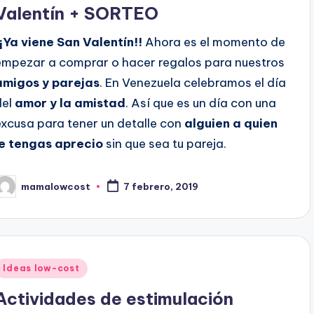
Valentín + SORTEO
¡¡Ya viene San Valentín!!
Ahora es el momento de
empezar a comprar o hacer regalos para nuestros
amigos y parejas
. En Venezuela celebramos el día
del
amor y la amistad
. Así que es un día con una
excusa para tener un detalle con
alguien a quien
le tengas aprecio
sin que sea tu pareja.
mamalowcost
7 febrero, 2019
ublicado
or
Publicado
Ideas low-cost
en
Actividades de estimulación