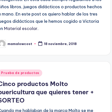
niños libros, juegos didácticos o productos hechos
a mano. En este post os quiero hablar de los tres
juegos didácticos que le hemos cogido a Victoria
en
Material escolar
.
mamalowcost
18 noviembre, 2018
ublicado
or
Publicado
Prueba de productos
en
Cinco productos Molto
puericultura que quieres tener +
SORTEO
Cuando me hablaban de la marca Molto se me