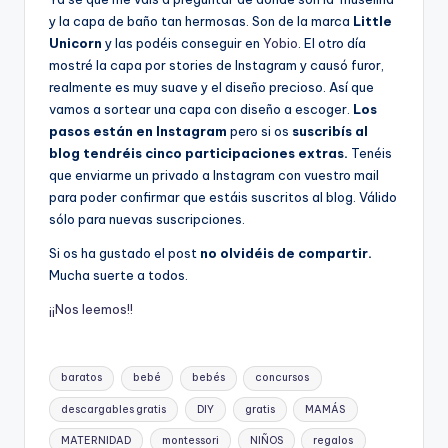
y la capa de baño tan hermosas. Son de la marca
Little
Unicorn
y las podéis conseguir en
Yobio
. El otro día
mostré la capa por stories de Instagram y causó furor,
realmente es muy suave y el diseño precioso. Así que
vamos a sortear una capa con diseño a escoger.
Los
pasos están en Instagram
pero si os
suscribís al
blog tendréis cinco participaciones extras.
Tenéis
que enviarme un privado a Instagram con vuestro mail
para poder confirmar que estáis suscritos al blog. Válido
sólo para nuevas suscripciones.
Si os ha gustado el post
no olvidéis de compartir.
Mucha suerte a todos.
¡¡Nos leemos!!
Etiquetas:
baratos
bebé
bebés
concursos
descargables gratis
DIY
gratis
MAMÁS
MATERNIDAD
montessori
NIÑOS
regalos