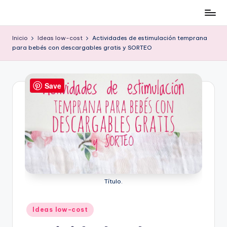
Cómo
Saltar
ser
al
Inicio
Ideas low-cost
Actividades de estimulación temprana
low-
contenido
para bebés con descargables gratis y SORTEO
cost
y
no
Save
morir
en
el
intento
Título.
Publicado
Ideas low-cost
en