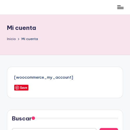
Cómo
Saltar
ser
al
low-
contenido
Mi cuenta
cost
y
Inicio
Mi cuenta
no
morir
en
el
intento
[woocommerce_my_account]
Save
Buscar