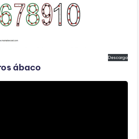
Descarga
os ábaco