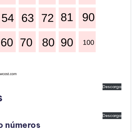
Descarga
s
Descarga
o números