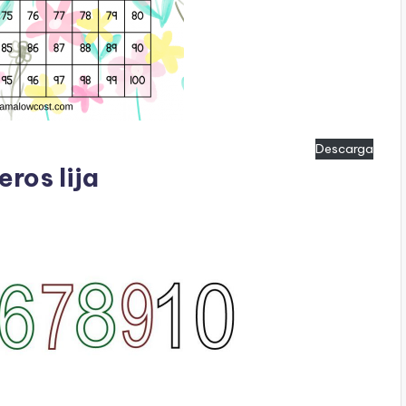
Descarga
ros lija