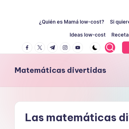
Cómo
Saltar
ser
¿Quién es Mamá low-cost?
Si quier
al
low-
contenido
Ideas low-cost
Receta
cost
facebook.com
twitter.com
t.me
instagram.com
youtube.com
y
no
morir
Matemáticas divertidas
en
el
intento
Las matemáticas di