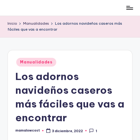
Cómo
Saltar
ser
al
Inicio
Manualidades
Los adornos navideños caseros más
low-
contenido
fáciles que vas a encontrar
cost
y
no
morir
Publicado
Manualidades
en
en
el
Los adornos
intento
navideños caseros
más fáciles que vas a
encontrar
mamalowcost
3 diciembre, 2022
1
Publicado
por