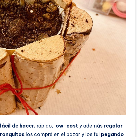
fácil de hacer,
rápido, l
ow-cost
y además
regalar
tronquitos
los compré en el bazar y los fui
pegando