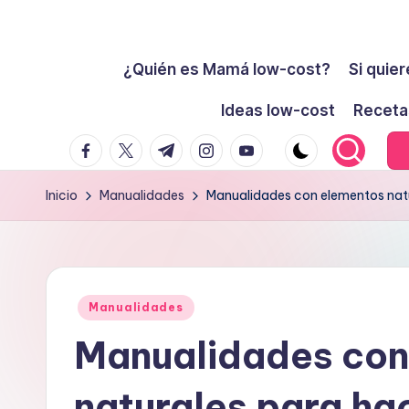
Cómo
Saltar
ser
¿Quién es Mamá low-cost?
Si quier
al
low-
contenido
Ideas low-cost
Receta
cost
facebook.com
twitter.com
t.me
instagram.com
youtube.com
y
no
Inicio
Manualidades
Manualidades con elementos natu
morir
en
el
intento
Publicado
Manualidades
en
Manualidades con
naturales para ha