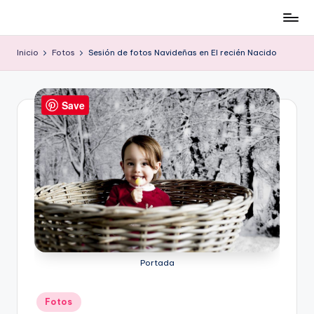
Cómo
Saltar
ser
al
Inicio
Fotos
Sesión de fotos Navideñas en El recién Nacido
low-
contenido
cost
y
Save
no
morir
en
el
intento
Portada
Publicado
Fotos
en