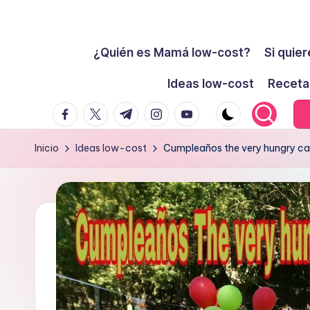
Cómo
Saltar
ser
¿Quién es Mamá low-cost?
Si quier
al
low-
contenido
Ideas low-cost
Receta
cost
facebook.com
twitter.com
t.me
instagram.com
youtube.com
y
no
Inicio
Ideas low-cost
Cumpleaños the very hungry cate
morir
en
el
intento