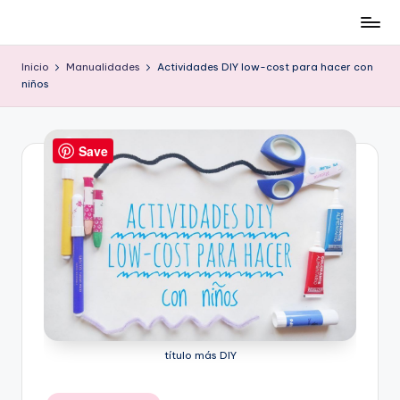
Cómo
Saltar
ser
al
Inicio
Manualidades
Actividades DIY low-cost para hacer con
low-
contenido
niños
cost
y
no
Save
morir
en
el
intento
título más DIY
Publicado