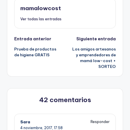
mamalowcost
Ver todas las entradas
Navegación
Entrada anterior
Siguiente entrada
Prueba de productos
Los amigos artesanos
de
de higiene GRATIS
y emprendedores de
mamá low-cost +
entradas
SORTEO
42 comentarios
Sara
Responder
4 noviembre, 2017,
17:58