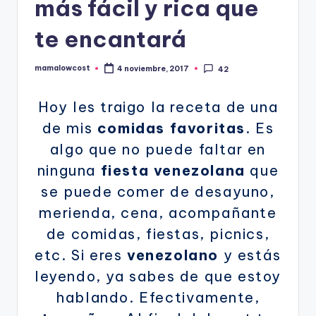
más fácil y rica que
te encantará
mamalowcost
4 noviembre, 2017
42
Publicado
por
Hoy les traigo la receta de una
de mis
comidas favoritas
. Es
algo que no puede faltar en
ninguna
fiesta venezolana
que
se puede comer de desayuno,
merienda, cena, acompañante
de comidas, fiestas, picnics,
etc. Si eres
venezolano
y estás
leyendo, ya sabes de que estoy
hablando. Efectivamente,