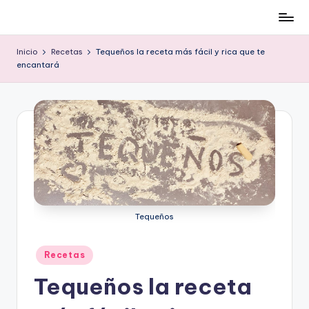
Cómo
Saltar
ser
al
Inicio
Recetas
Tequeños la receta más fácil y rica que te
low-
contenido
encantará
cost
y
no
morir
en
el
intento
Tequeños
Publicado
Recetas
en
Tequeños la receta