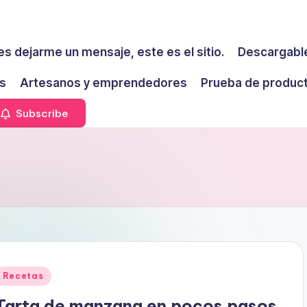
es dejarme un mensaje, este es el sitio.
Descargable
s
Artesanos y emprendedores
Prueba de produc
Subscribe
Publicado
Recetas
en
Tarta de manzana en pocos pasos