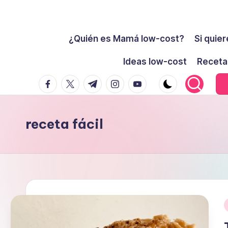
Cómo
Saltar
ser
¿Quién es Mamá low-cost?
Si quier
al
low-
contenido
Ideas low-cost
Receta
cost
facebook.com
twitter.com
t.me
instagram.com
youtube.com
y
no
morir
receta fácil
en
el
intento