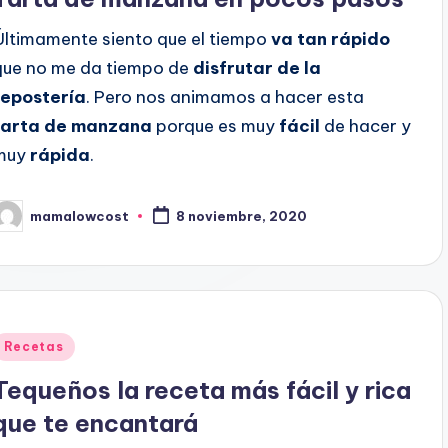
Últimamente siento que el tiempo
va tan rápido
que no me da tiempo de
disfrutar de la
repostería
. Pero nos animamos a hacer esta
tarta de manzana
porque es muy
fácil
de hacer y
muy
rápida
.
mamalowcost
8 noviembre, 2020
ublicado
or
Publicado
Recetas
en
Tequeños la receta más fácil y rica
que te encantará