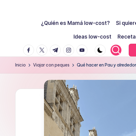
Cómo
Saltar
ser
¿Quién es Mamá low-cost?
Si quier
al
low-
contenido
Ideas low-cost
Receta
cost
facebook.com
twitter.com
t.me
instagram.com
youtube.com
y
no
Inicio
Viajar con peques
Qué hacer en Pau y alrededo
morir
en
el
intento