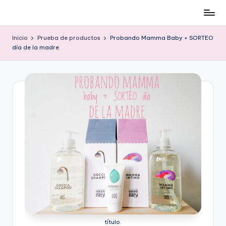
Cómo
Saltar
ser
al
Inicio
Prueba de productos
Probando Mamma Baby + SORTEO
low-
contenido
día de la madre
cost
y
no
morir
en
el
intento
título.