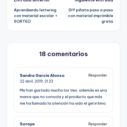
Navegación
Aprendiendo lettering
DIY piñata paso a paso
de
con material escolar +
con material imprimible
SORTEO
gratis
entradas
18 comentarios
Sandra Garcia Alonso
Responder
22 abril, 2019,
21:22
Me han gustado mucho los tres, además es una
marca que no conocía y el producto que más
me ha llamado la atención ha sido el gel intimo.
Soraya
Responder