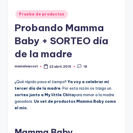
Publicado
Prueba de productos
en
Probando Mamma
Baby + SORTEO día
de la madre
mamalowcost
22 abril, 2019
18
Publicado
por
¡¡Qué rápido pasa el tiempo!!
Ya voy a celebrar mi
tercer día de la madre
. Por esta razón os traigo un
sorteo junto a My little Chita
para mimar a la madre
ganadora.
Un set de productos Mamma Baby como
el mío.
Mamma Baby.