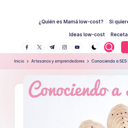
Cómo
Saltar
ser
¿Quién es Mamá low-cost?
Si quier
al
low-
contenido
Ideas low-cost
Receta
cost
facebook.com
twitter.com
t.me
instagram.com
youtube.com
y
no
Inicio
Artesanos y emprendedores
Conociendo a SES 
morir
en
el
intento