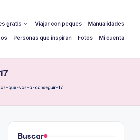
s gratis
Viajar con peques
Manualidades
tos
Personas que inspiran
Fotos
Mi cuenta
17
tas-que-vas-a-conseguir-17
Buscar