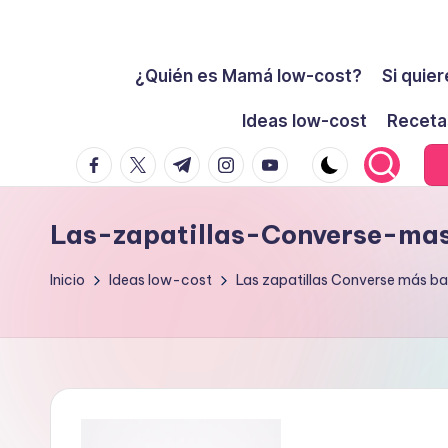
Cómo
Saltar
ser
¿Quién es Mamá low-cost?
Si quier
al
low-
contenido
Ideas low-cost
Receta
cost
facebook.com
twitter.com
t.me
instagram.com
youtube.com
y
no
morir
Las-zapatillas-Converse-ma
en
el
Inicio
Ideas low-cost
Las zapatillas Converse más ba
intento