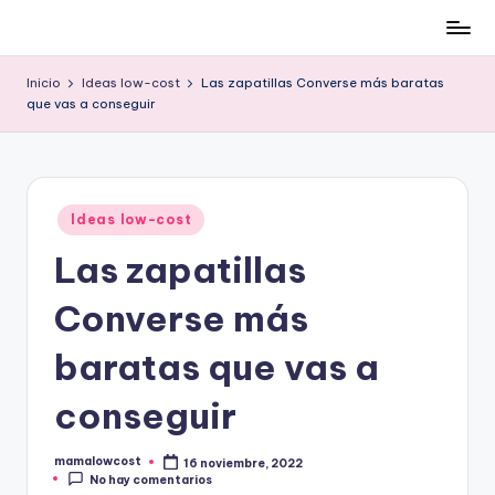
Cómo
Saltar
ser
al
Inicio
Ideas low-cost
Las zapatillas Converse más baratas
low-
contenido
que vas a conseguir
cost
y
no
morir
Publicado
Ideas low-cost
en
en
el
Las zapatillas
intento
Converse más
baratas que vas a
conseguir
mamalowcost
16 noviembre, 2022
Publicado
No hay comentarios
por