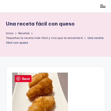
Cómo
Saltar
ser
al
low-
contenido
Una receta fácil con queso
cost
y
Inicio
Recetas
no
Tequeños la receta más fácil y rica que te encantará
Una receta
fácil con queso
morir
en
el
intento
Save