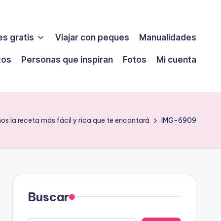
s gratis
Viajar con peques
Manualidades
tos
Personas que inspiran
Fotos
Mi cuenta
s la receta más fácil y rica que te encantará
IMG-6909
Buscar