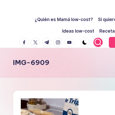
Cómo
Saltar
ser
¿Quién es Mamá low-cost?
Si quier
al
low-
contenido
Ideas low-cost
Receta
cost
facebook.com
twitter.com
t.me
instagram.com
youtube.com
y
no
morir
IMG-6909
en
el
intento