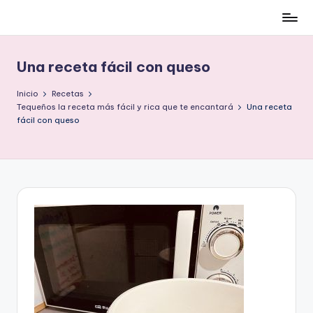
Cómo
Saltar
ser
al
low-
contenido
Una receta fácil con queso
cost
y
Inicio
Recetas
no
Tequeños la receta más fácil y rica que te encantará
Una receta
fácil con queso
morir
en
el
intento