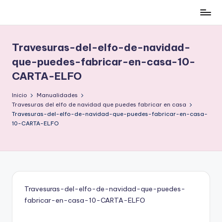
Cómo
Saltar
ser
al
low-
contenido
Travesuras-del-elfo-de-navidad-
cost
que-puedes-fabricar-en-casa-10-
y
CARTA-ELFO
no
morir
Inicio
Manualidades
en
Travesuras del elfo de navidad que puedes fabricar en casa
el
Travesuras-del-elfo-de-navidad-que-puedes-fabricar-en-casa-
intento
10-CARTA-ELFO
Travesuras-del-elfo-de-navidad-que-puedes-
fabricar-en-casa-10-CARTA-ELFO