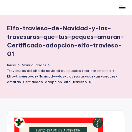
Cómo
Saltar
ser
al
low-
contenido
Elfo-travieso-de-Navidad-y-las-
cost
travesuras-que-tus-peques-amaran-
y
Certificado-adopcion-elfo-travieso-
no
morir
01
en
Inicio
Manualidades
el
Travesuras del elfo de navidad que puedes fabricar en casa
intento
Elfo-travieso-de-Navidad-y-las-travesuras-que-tus-peques-
amaran-Certificado-adopcion-elfo-travieso-01