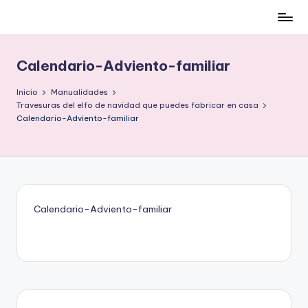
Cómo
Saltar
ser
al
low-
contenido
Calendario-Adviento-familiar
cost
y
Inicio
Manualidades
no
Travesuras del elfo de navidad que puedes fabricar en casa
Calendario-Adviento-familiar
morir
en
el
intento
Calendario-Adviento-familiar