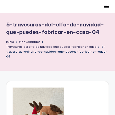
Cómo
Saltar
ser
al
low-
contenido
5-travesuras-del-elfo-de-navidad-
cost
que-puedes-fabricar-en-casa-04
y
no
Inicio
Manualidades
morir
Travesuras del elfo de navidad que puedes fabricar en casa
5-
en
travesuras-del-elfo-de-navidad-que-puedes-fabricar-en-casa-
04
el
intento