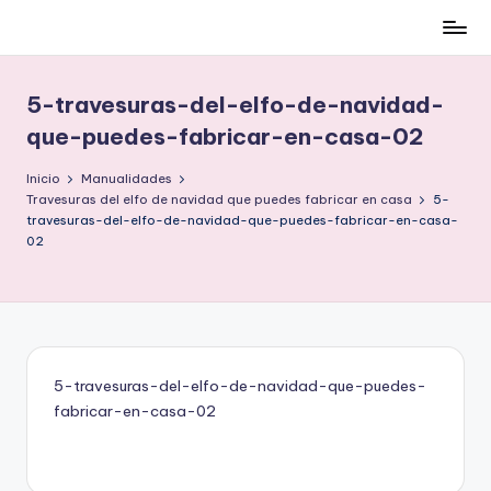
Cómo
Saltar
ser
al
low-
contenido
5-travesuras-del-elfo-de-navidad-
cost
que-puedes-fabricar-en-casa-02
y
no
Inicio
Manualidades
morir
Travesuras del elfo de navidad que puedes fabricar en casa
5-
en
travesuras-del-elfo-de-navidad-que-puedes-fabricar-en-casa-
02
el
intento
5-travesuras-del-elfo-de-navidad-que-puedes-
fabricar-en-casa-02