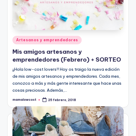
Publicado
Artesanos y emprendedores
en
Mis amigos artesanos y
emprendedores (Febrero) + SORTEO
¡¡Hola low-cost lovers!! Hoy os traigo la nueva edición
de mis amigos artesanos y emprendedores. Cada mes,
conozco a más y más gente interesante que hace unas
cosas preciosas. Además,…
mamalowcost
25 febrero, 2018
Publicado
por