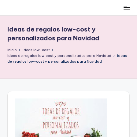
Cómo
Saltar
ser
al
low-
contenido
Ideas de regalos low-cost y
cost
personalizados para Navidad
y
no
Inicio
Ideas low-cost
morir
Ideas de regalos low cost y personalizados para Navidad
Ideas
en
de regalos low-cost y personalizados para Navidad
el
intento