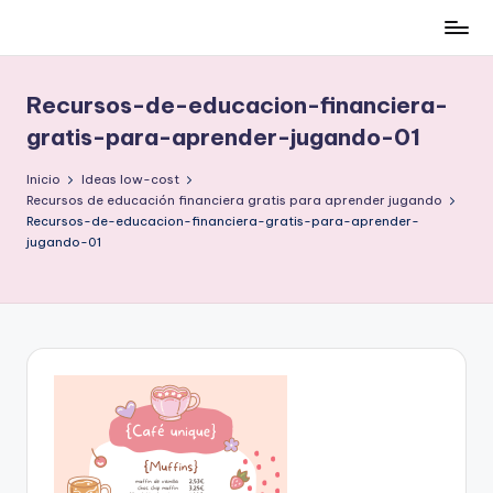
Cómo
Saltar
ser
al
low-
contenido
Recursos-de-educacion-financiera-
cost
gratis-para-aprender-jugando-01
y
no
Inicio
Ideas low-cost
morir
Recursos de educación financiera gratis para aprender jugando
en
Recursos-de-educacion-financiera-gratis-para-aprender-
jugando-01
el
intento