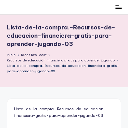
Cómo
Saltar
ser
al
low-
contenido
Lista-de-la-compra.-Recursos-de-
cost
educacion-financiera-gratis-para-
y
aprender-jugando-03
no
morir
Inicio
Ideas low-cost
en
Recursos de educación financiera gratis para aprender jugando
el
Lista-de-la-compra.-Recursos-de-educacion-financiera-gratis-
intento
para-aprender-jugando-03
Lista-de-la-compra.-Recursos-de-educacion-
financiera-gratis-para-aprender-jugando-03