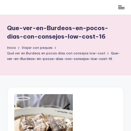
Cómo
Saltar
ser
al
low-
contenido
Que-ver-en-Burdeos-en-pocos-
cost
dias-con-consejos-low-cost-16
y
no
Inicio
Viajar con peques
morir
Qué ver en Burdeos en pocos días con consejos low-cost
Que-
en
ver-en-Burdeos-en-pocos-dias-con-consejos-low-cost-16
el
intento