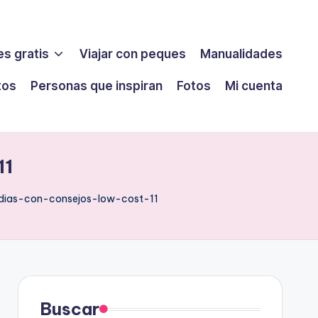
s gratis
Viajar con peques
Manualidades
tos
Personas que inspiran
Fotos
Mi cuenta
11
ias-con-consejos-low-cost-11
Buscar