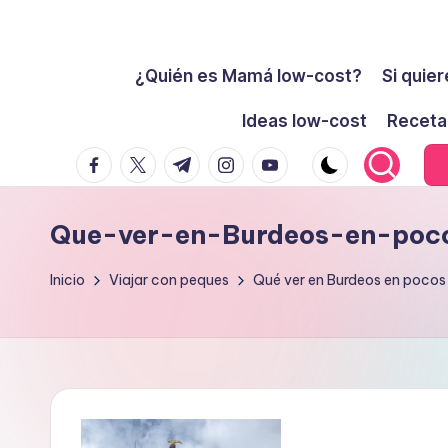
Cómo
Saltar
ser
¿Quién es Mamá low-cost?
Si quier
al
low-
contenido
Ideas low-cost
Receta
cost
facebook.com
twitter.com
t.me
instagram.com
youtube.com
y
no
morir
Que-ver-en-Burdeos-en-poco
en
el
Inicio
Viajar con peques
Qué ver en Burdeos en pocos
intento