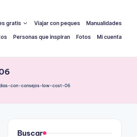
s gratis
Viajar con peques
Manualidades
tos
Personas que inspiran
Fotos
Mi cuenta
-06
dias-con-consejos-low-cost-06
Buscar