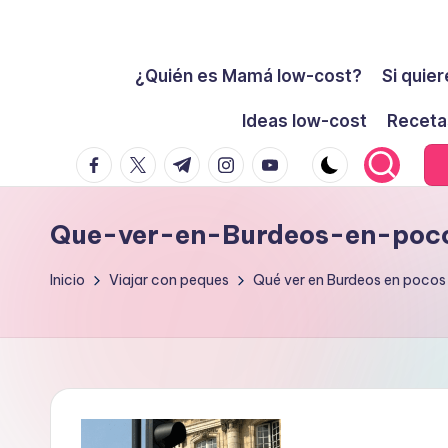
Cómo
Saltar
ser
¿Quién es Mamá low-cost?
Si quier
al
low-
contenido
Ideas low-cost
Receta
cost
facebook.com
twitter.com
t.me
instagram.com
youtube.com
y
no
morir
Que-ver-en-Burdeos-en-poc
en
el
Inicio
Viajar con peques
Qué ver en Burdeos en pocos
intento