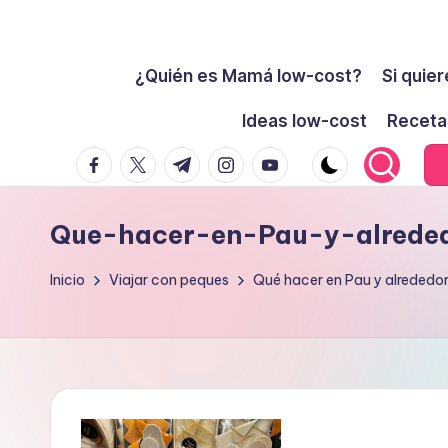
Cómo
Saltar
ser
¿Quién es Mamá low-cost?
Si quier
al
low-
contenido
Ideas low-cost
Receta
cost
facebook.com
twitter.com
t.me
instagram.com
youtube.com
y
no
morir
Que-hacer-en-Pau-y-alrede
en
el
Inicio
Viajar con peques
Qué hacer en Pau y alrededo
intento