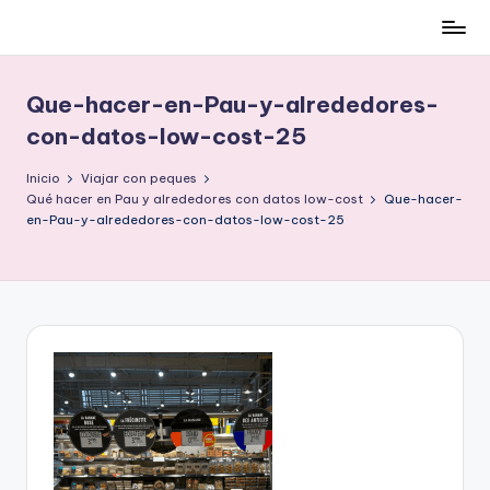
Cómo
Saltar
ser
al
low-
contenido
Que-hacer-en-Pau-y-alrededores-
cost
con-datos-low-cost-25
y
no
Inicio
Viajar con peques
morir
Qué hacer en Pau y alrededores con datos low-cost
Que-hacer-
en
en-Pau-y-alrededores-con-datos-low-cost-25
el
intento