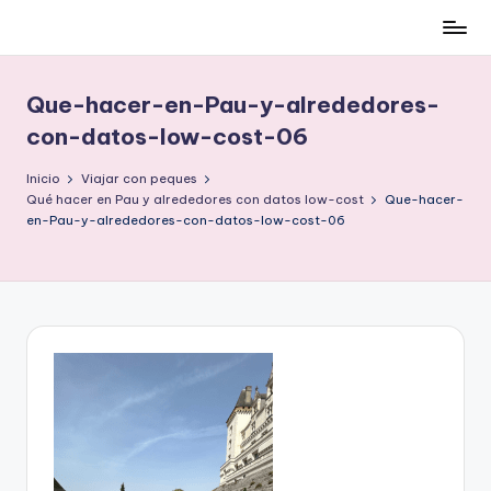
Cómo
Saltar
ser
al
low-
contenido
Que-hacer-en-Pau-y-alrededores-
cost
con-datos-low-cost-06
y
no
Inicio
Viajar con peques
morir
Qué hacer en Pau y alrededores con datos low-cost
Que-hacer-
en
en-Pau-y-alrededores-con-datos-low-cost-06
el
intento