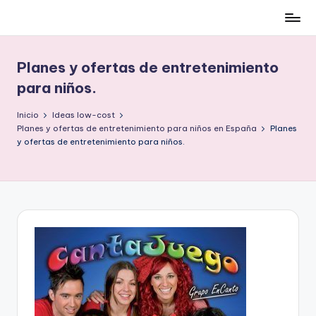
Cómo
Saltar
ser
al
low-
contenido
Planes y ofertas de entretenimiento
cost
para niños.
y
no
Inicio
Ideas low-cost
morir
Planes y ofertas de entretenimiento para niños en España
Planes
en
y ofertas de entretenimiento para niños.
el
intento