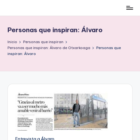
Cómo
Saltar
ser
al
low-
contenido
Personas que inspiran: Álvaro
cost
y
Inicio
Personas que inspiran
no
Personas que inspiran: Álvaro de Otxarkoaga
Personas que
inspiran: Álvaro
morir
en
el
intento
Entrevista a Álvaro