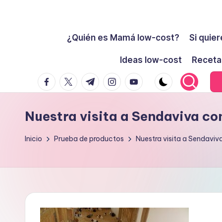
Cómo
Saltar
ser
¿Quién es Mamá low-cost?
Si quier
al
low-
contenido
Ideas low-cost
Receta
cost
facebook.com
twitter.com
t.me
instagram.com
youtube.com
y
no
morir
Nuestra visita a Sendaviva co
en
el
Inicio
Prueba de productos
Nuestra visita a Sendaviv
intento