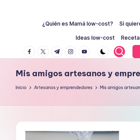
Cómo
Saltar
ser
¿Quién es Mamá low-cost?
Si quier
al
low-
contenido
Ideas low-cost
Receta
cost
facebook.com
twitter.com
t.me
instagram.com
youtube.com
y
no
morir
Mis amigos artesanos y empr
en
el
Inicio
Artesanos y emprendedores
Mis amigos artesa
intento