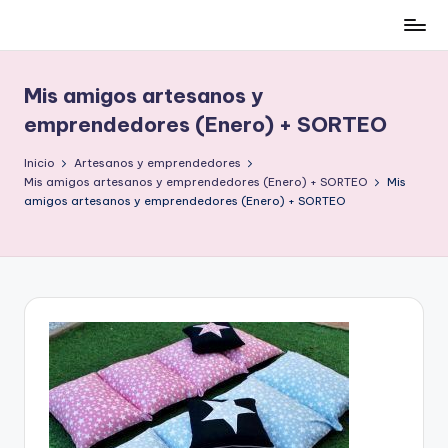
Cómo
Saltar
ser
al
low-
contenido
Mis amigos artesanos y
cost
emprendedores (Enero) + SORTEO
y
no
Inicio
Artesanos y emprendedores
morir
Mis amigos artesanos y emprendedores (Enero) + SORTEO
Mis
en
amigos artesanos y emprendedores (Enero) + SORTEO
el
intento