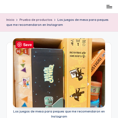
Cómo
Saltar
ser
al
Inicio
Prueba de productos
Los juegos de mesa para peques
low-
contenido
que me recomendaron en Instagram
cost
y
no
Save
morir
en
el
intento
Los juegos de mesa para peques que me recomendaron en
Instagram