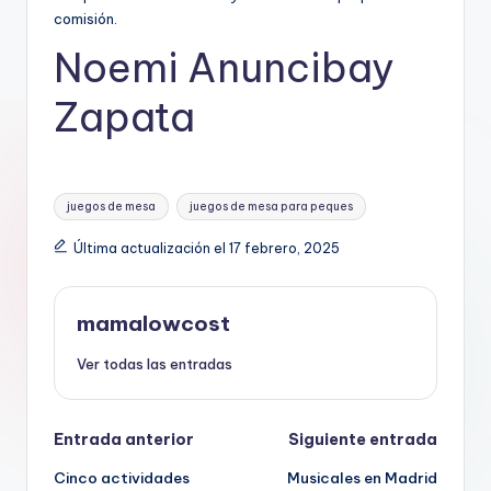
comisión.
Noemi Anuncibay
Zapata
Etiquetas:
juegos de mesa
juegos de mesa para peques
Última actualización el 17 febrero, 2025
mamalowcost
Ver todas las entradas
Navegación
Entrada anterior
Siguiente entrada
Cinco actividades
Musicales en Madrid
de