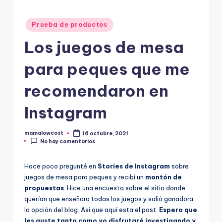
Publicado
Prueba de productos
en
Los juegos de mesa
para peques que me
recomendaron en
Instagram
mamalowcost
16 octubre, 2021
Publicado
No hay comentarios
por
Hace poco pregunté en
Stories de Instagram
sobre
juegos de mesa para peques y recibí un
montón de
propuestas
. Hice una encuesta sobre el sitio donde
querían que enseñara todas los juegos y salió ganadora
la opción del blog. Así que aquí esta el post.
Espero que
les guste tanto como yo disfrutaré investigando y