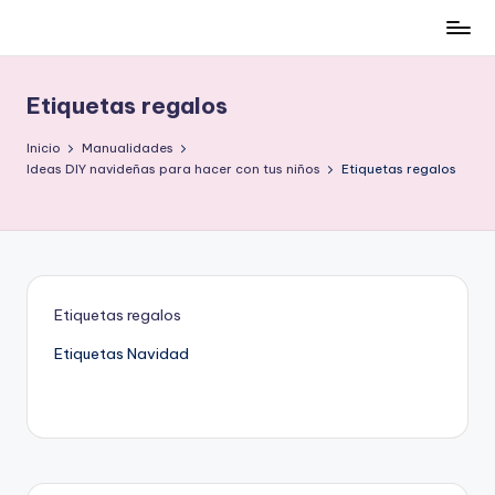
Cómo
Saltar
ser
al
low-
contenido
Etiquetas regalos
cost
y
Inicio
Manualidades
no
Ideas DIY navideñas para hacer con tus niños
Etiquetas regalos
morir
en
el
intento
Etiquetas regalos
Etiquetas Navidad