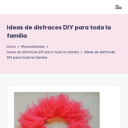
Cómo
Saltar
ser
al
low-
contenido
Ideas de disfraces DIY para toda la
cost
familia
y
no
Inicio
Manualidades
morir
Ideas de disfraces DIY para toda la familia
Ideas de disfraces
en
DIY para toda la familia
el
intento