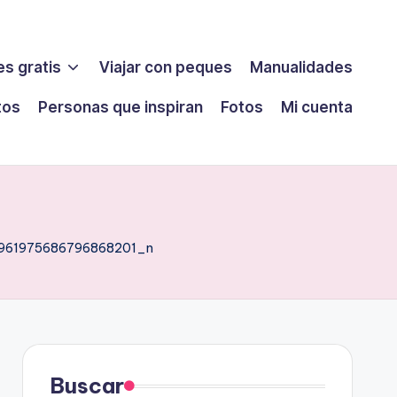
s gratis
Viajar con peques
Manualidades
tos
Personas que inspiran
Fotos
Mi cuenta
961975686796868201_n
Buscar