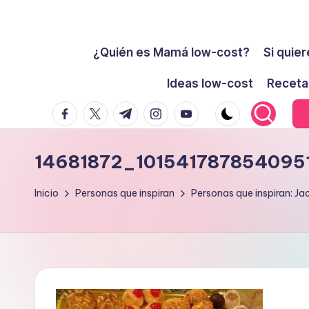
Cómo
Saltar
ser
¿Quién es Mamá low-cost?
Si quier
al
low-
contenido
Ideas low-cost
Receta
cost
facebook.com
twitter.com
t.me
instagram.com
youtube.com
y
no
morir
14681872_10154178785409
en
el
Inicio
Personas que inspiran
Personas que inspiran: Ja
intento