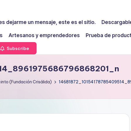
es dejarme un mensaje, este es el sitio.
Descargable
s
Artesanos y emprendedores
Prueba de produc
Subscribe
514_8961975686796868201_n
cinto (Fundación Crisálida)
14681872_10154178785409514_8