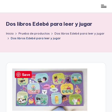
Cómo
Saltar
ser
al
low-
contenido
Dos libros Edebé para leer y jugar
cost
y
Inicio
Prueba de productos
Dos libros Edebé para leer y jugar
no
Dos libros Edebé para leer y jugar
morir
en
el
intento
Save