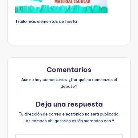
Título más elementos de fiesta
Comentarios
Aún no hay comentarios. ¿Por qué no comienzas el
debate?
Deja una respuesta
Tu dirección de correo electrónico no será publicada.
Los campos obligatorios están marcados con
*