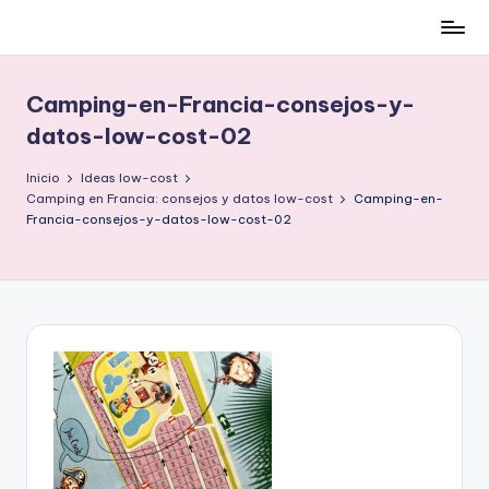
Cómo
Saltar
ser
al
low-
contenido
Camping-en-Francia-consejos-y-
cost
datos-low-cost-02
y
no
Inicio
Ideas low-cost
morir
Camping en Francia: consejos y datos low-cost
Camping-en-
en
Francia-consejos-y-datos-low-cost-02
el
intento