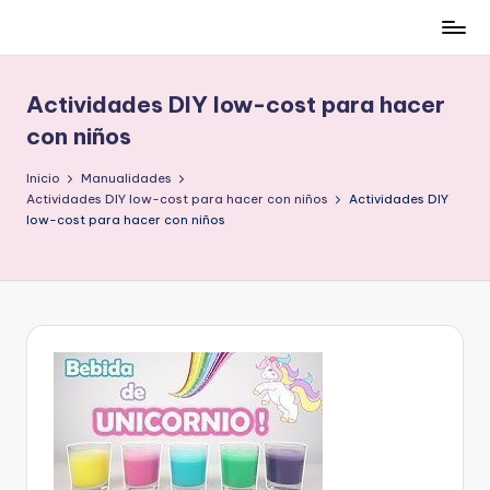
Cómo
Saltar
ser
al
low-
contenido
Actividades DIY low-cost para hacer
cost
con niños
y
no
Inicio
Manualidades
morir
Actividades DIY low-cost para hacer con niños
Actividades DIY
en
low-cost para hacer con niños
el
intento