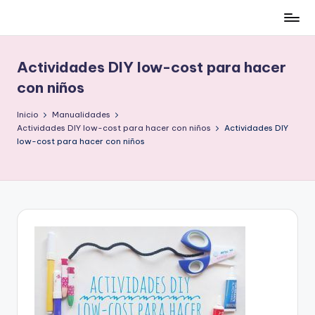
Cómo
Saltar
ser
al
low-
contenido
Actividades DIY low-cost para hacer
cost
con niños
y
no
Inicio
Manualidades
morir
Actividades DIY low-cost para hacer con niños
Actividades DIY
en
low-cost para hacer con niños
el
intento