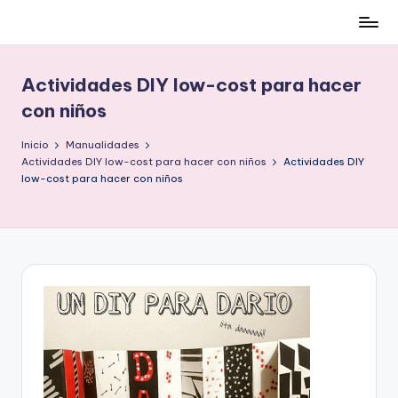
Cómo
Saltar
ser
al
low-
contenido
Actividades DIY low-cost para hacer
cost
con niños
y
no
Inicio
Manualidades
morir
Actividades DIY low-cost para hacer con niños
Actividades DIY
en
low-cost para hacer con niños
el
intento