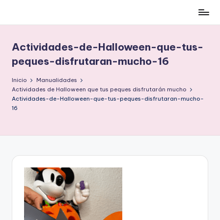
Cómo
Saltar
ser
al
low-
contenido
Actividades-de-Halloween-que-tus-
cost
peques-disfrutaran-mucho-16
y
no
Inicio
Manualidades
morir
Actividades de Halloween que tus peques disfrutarán mucho
en
Actividades-de-Halloween-que-tus-peques-disfrutaran-mucho-
16
el
intento